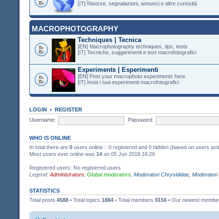
[IT] Risorse, segnalazioni, annunci e altre curiosità
MACROPHOTOGRAPHY
Techniques | Tecnica
[EN] Macrophotography techniques, tips, tests
[IT] Tecniche, suggerimenti e test macrofotografici
Experiments | Esperimenti
[EN] Post your macrophoto experiments here
[IT] Invia i tuoi esperimenti macrofotografici
LOGIN
•
REGISTER
Username:
Password:
WHO IS ONLINE
In total there are
0
users online :: 0 registered and 0 hidden (based on users act
Most users ever online was
14
on 05 Jun 2018 16:26
Registered users: No registered users
Legend:
Administrators
,
Global moderators
,
Moderatori Chrysididae
,
Moderatori
STATISTICS
Total posts
4588
• Total topics
1884
• Total members
9156
• Our newest memb