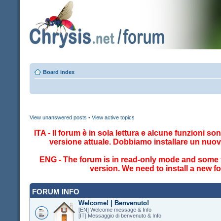
Board index
View unanswered posts
•
View active topics
ITA - Il forum è in sola lettura e alcune funzioni so
versione attuale. Dobbiamo installare un nuo
ENG - The forum is in read-only mode and some fe
version. We need to install a new 
FORUM INFO
Welcome! | Benvenuto!
[EN] Welcome message & Info
[IT] Messaggio di benvenuto & Info