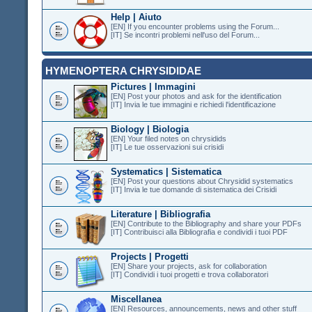
Help | Aiuto
[EN] If you encounter problems using the Forum...
[IT] Se incontri problemi nell'uso del Forum...
HYMENOPTERA CHRYSIDIDAE
Pictures | Immagini
[EN] Post your photos and ask for the identification
[IT] Invia le tue immagini e richiedi l'identificazione
Biology | Biologia
[EN] Your filed notes on chrysidids
[IT] Le tue osservazioni sui crisidi
Systematics | Sistematica
[EN] Post your questions about Chrysidid systematics
[IT] Invia le tue domande di sistematica dei Crisidi
Literature | Bibliografia
[EN] Contribute to the Bibliography and share your PDFs
[IT] Contribuisci alla Bibliografia e condividi i tuoi PDF
Projects | Progetti
[EN] Share your projects, ask for collaboration
[IT] Condividi i tuoi progetti e trova collaboratori
Miscellanea
[EN] Resources, announcements, news and other stuff