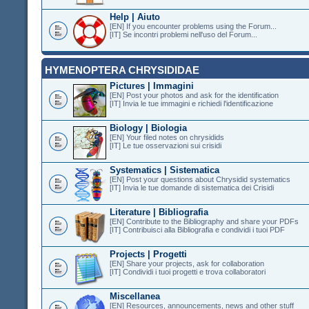
Help | Aiuto
[EN] If you encounter problems using the Forum...
[IT] Se incontri problemi nell'uso del Forum...
HYMENOPTERA CHRYSIDIDAE
Pictures | Immagini
[EN] Post your photos and ask for the identification
[IT] Invia le tue immagini e richiedi l'identificazione
Biology | Biologia
[EN] Your filed notes on chrysidids
[IT] Le tue osservazioni sui crisidi
Systematics | Sistematica
[EN] Post your questions about Chrysidid systematics
[IT] Invia le tue domande di sistematica dei Crisidi
Literature | Bibliografia
[EN] Contribute to the Bibliography and share your PDFs
[IT] Contribuisci alla Bibliografia e condividi i tuoi PDF
Projects | Progetti
[EN] Share your projects, ask for collaboration
[IT] Condividi i tuoi progetti e trova collaboratori
Miscellanea
[EN] Resources, announcements, news and other stuff