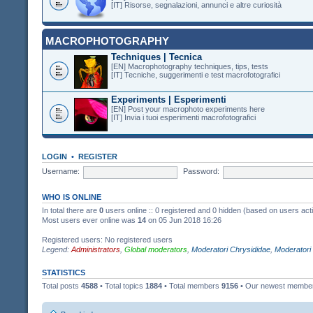
[IT] Risorse, segnalazioni, annunci e altre curiosità
MACROPHOTOGRAPHY
Techniques | Tecnica
[EN] Macrophotography techniques, tips, tests
[IT] Tecniche, suggerimenti e test macrofotografici
Experiments | Esperimenti
[EN] Post your macrophoto experiments here
[IT] Invia i tuoi esperimenti macrofotografici
LOGIN
•
REGISTER
Username:
Password:
WHO IS ONLINE
In total there are
0
users online :: 0 registered and 0 hidden (based on users act
Most users ever online was
14
on 05 Jun 2018 16:26
Registered users: No registered users
Legend:
Administrators
,
Global moderators
,
Moderatori Chrysididae
,
Moderatori
STATISTICS
Total posts
4588
• Total topics
1884
• Total members
9156
• Our newest memb