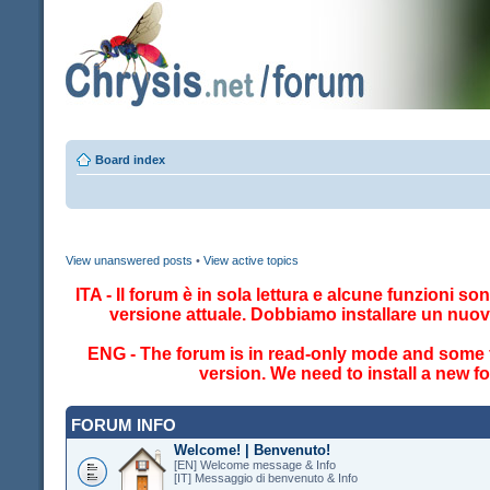
Board index
View unanswered posts
•
View active topics
ITA - Il forum è in sola lettura e alcune funzioni so
versione attuale. Dobbiamo installare un nuo
ENG - The forum is in read-only mode and some fe
version. We need to install a new 
FORUM INFO
Welcome! | Benvenuto!
[EN] Welcome message & Info
[IT] Messaggio di benvenuto & Info