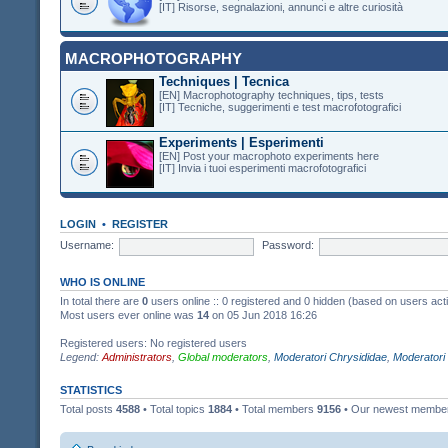
[IT] Risorse, segnalazioni, annunci e altre curiosità
MACROPHOTOGRAPHY
Techniques | Tecnica
[EN] Macrophotography techniques, tips, tests
[IT] Tecniche, suggerimenti e test macrofotografici
Experiments | Esperimenti
[EN] Post your macrophoto experiments here
[IT] Invia i tuoi esperimenti macrofotografici
LOGIN
•
REGISTER
Username:
Password:
WHO IS ONLINE
In total there are
0
users online :: 0 registered and 0 hidden (based on users act
Most users ever online was
14
on 05 Jun 2018 16:26
Registered users: No registered users
Legend:
Administrators
,
Global moderators
,
Moderatori Chrysididae
,
Moderatori
STATISTICS
Total posts
4588
• Total topics
1884
• Total members
9156
• Our newest memb