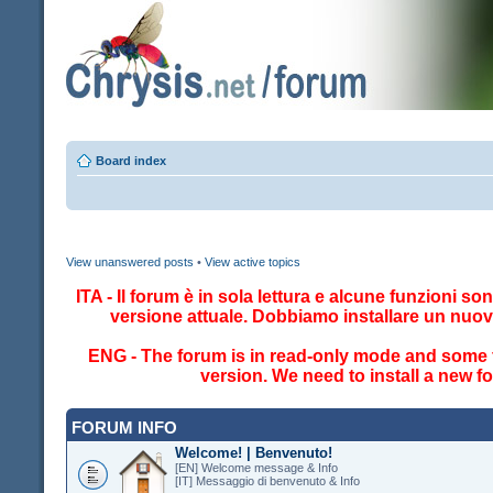
Board index
View unanswered posts
•
View active topics
ITA - Il forum è in sola lettura e alcune funzioni so
versione attuale. Dobbiamo installare un nuo
ENG - The forum is in read-only mode and some fe
version. We need to install a new 
FORUM INFO
Welcome! | Benvenuto!
[EN] Welcome message & Info
[IT] Messaggio di benvenuto & Info