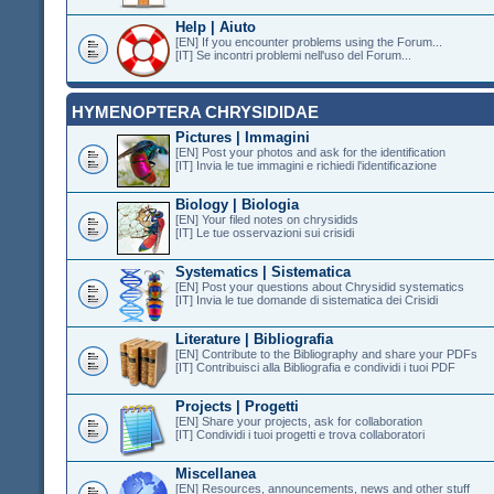
Help | Aiuto
[EN] If you encounter problems using the Forum...
[IT] Se incontri problemi nell'uso del Forum...
HYMENOPTERA CHRYSIDIDAE
Pictures | Immagini
[EN] Post your photos and ask for the identification
[IT] Invia le tue immagini e richiedi l'identificazione
Biology | Biologia
[EN] Your filed notes on chrysidids
[IT] Le tue osservazioni sui crisidi
Systematics | Sistematica
[EN] Post your questions about Chrysidid systematics
[IT] Invia le tue domande di sistematica dei Crisidi
Literature | Bibliografia
[EN] Contribute to the Bibliography and share your PDFs
[IT] Contribuisci alla Bibliografia e condividi i tuoi PDF
Projects | Progetti
[EN] Share your projects, ask for collaboration
[IT] Condividi i tuoi progetti e trova collaboratori
Miscellanea
[EN] Resources, announcements, news and other stuff