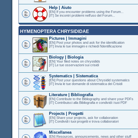
Help | Aiuto
[EN] If you encounter problems using the Forum...
[IT] Se incontri problemi nell'uso del Forum...
HYMENOPTERA CHRYSIDIDAE
Pictures | Immagini
[EN] Post your photos and ask for the identification
[IT] Invia le tue immagini e richiedi l'identificazione
Biology | Biologia
[EN] Your filed notes on chrysidids
[IT] Le tue osservazioni sui crisidi
Systematics | Sistematica
[EN] Post your questions about Chrysidid systematics
[IT] Invia le tue domande di sistematica dei Crisidi
Literature | Bibliografia
[EN] Contribute to the Bibliography and share your PDFs
[IT] Contribuisci alla Bibliografia e condividi i tuoi PDF
Projects | Progetti
[EN] Share your projects, ask for collaboration
[IT] Condividi i tuoi progetti e trova collaboratori
Miscellanea
[EN] Resources, announcements, news and other stuff