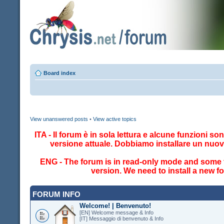
Board index
View unanswered posts
•
View active topics
ITA - Il forum è in sola lettura e alcune funzioni so
versione attuale. Dobbiamo installare un nuo
ENG - The forum is in read-only mode and some fe
version. We need to install a new 
FORUM INFO
Welcome! | Benvenuto!
[EN] Welcome message & Info
[IT] Messaggio di benvenuto & Info