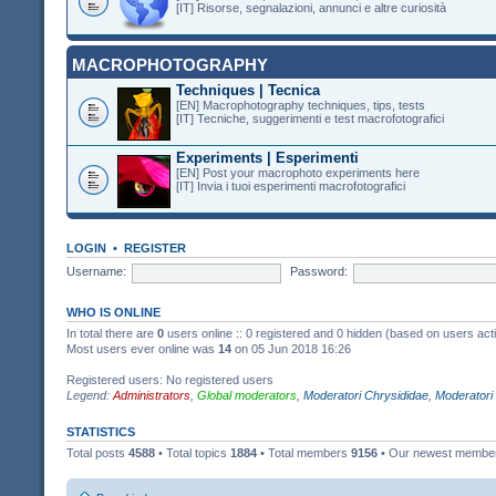
[IT] Risorse, segnalazioni, annunci e altre curiosità
MACROPHOTOGRAPHY
Techniques | Tecnica
[EN] Macrophotography techniques, tips, tests
[IT] Tecniche, suggerimenti e test macrofotografici
Experiments | Esperimenti
[EN] Post your macrophoto experiments here
[IT] Invia i tuoi esperimenti macrofotografici
LOGIN
•
REGISTER
Username:
Password:
WHO IS ONLINE
In total there are
0
users online :: 0 registered and 0 hidden (based on users act
Most users ever online was
14
on 05 Jun 2018 16:26
Registered users: No registered users
Legend:
Administrators
,
Global moderators
,
Moderatori Chrysididae
,
Moderatori
STATISTICS
Total posts
4588
• Total topics
1884
• Total members
9156
• Our newest memb