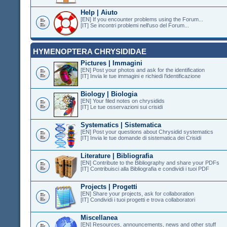
Help | Aiuto
[EN] If you encounter problems using the Forum...
[IT] Se incontri problemi nell'uso del Forum...
HYMENOPTERA CHRYSIDIDAE
Pictures | Immagini
[EN] Post your photos and ask for the identification
[IT] Invia le tue immagini e richiedi l'identificazione
Biology | Biologia
[EN] Your filed notes on chrysidids
[IT] Le tue osservazioni sui crisidi
Systematics | Sistematica
[EN] Post your questions about Chrysidid systematics
[IT] Invia le tue domande di sistematica dei Crisidi
Literature | Bibliografia
[EN] Contribute to the Bibliography and share your PDFs
[IT] Contribuisci alla Bibliografia e condividi i tuoi PDF
Projects | Progetti
[EN] Share your projects, ask for collaboration
[IT] Condividi i tuoi progetti e trova collaboratori
Miscellanea
[EN] Resources, announcements, news and other stuff