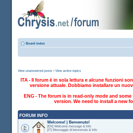
Board index
View unanswered posts
•
View active topics
ITA - Il forum è in sola lettura e alcune funzioni so
versione attuale. Dobbiamo installare un nuo
ENG - The forum is in read-only mode and some fe
version. We need to install a new 
FORUM INFO
Welcome! | Benvenuto!
[EN] Welcome message & Info
[IT] Messaggio di benvenuto & Info