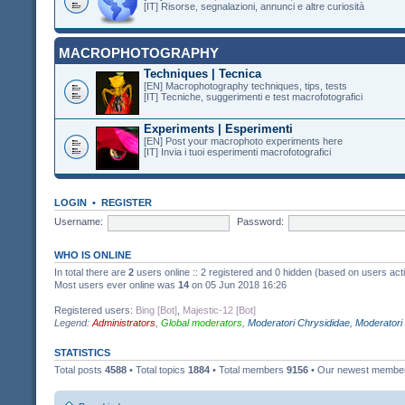
[IT] Risorse, segnalazioni, annunci e altre curiosità
MACROPHOTOGRAPHY
Techniques | Tecnica
[EN] Macrophotography techniques, tips, tests
[IT] Tecniche, suggerimenti e test macrofotografici
Experiments | Esperimenti
[EN] Post your macrophoto experiments here
[IT] Invia i tuoi esperimenti macrofotografici
LOGIN
•
REGISTER
Username:
Password:
WHO IS ONLINE
In total there are
2
users online :: 2 registered and 0 hidden (based on users act
Most users ever online was
14
on 05 Jun 2018 16:26
Registered users:
Bing [Bot]
,
Majestic-12 [Bot]
Legend:
Administrators
,
Global moderators
,
Moderatori Chrysididae
,
Moderatori
STATISTICS
Total posts
4588
• Total topics
1884
• Total members
9156
• Our newest memb