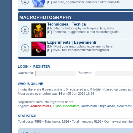
[IT] Risorse, segnalazioni, annunci e altre curiosità
MACROPHOTOGRAPHY
Techniques | Tecnica
[EN] Macrophotography techniques, tips, tests
[IT] Tecniche, suggerimenti e test macrofotografici
Experiments | Esperimenti
[EN] Post your macrophoto experiments here
[IT] Invia i tuoi esperimenti macrofotografici
LOGIN
•
REGISTER
Username:
Password:
WHO IS ONLINE
In total there are
0
users online :: 0 registered and 0 hidden (based on users act
Most users ever online was
14
on 05 Jun 2018 16:26
Registered users: No registered users
Legend:
Administrators
,
Global moderators
,
Moderatori Chrysididae
,
Moderatori
STATISTICS
Total posts
4588
• Total topics
1884
• Total members
9156
• Our newest memb