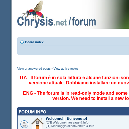
Board index
View unanswered posts
•
View active topics
ITA - Il forum è in sola lettura e alcune funzioni so
versione attuale. Dobbiamo installare un nuo
ENG - The forum is in read-only mode and some fe
version. We need to install a new 
FORUM INFO
Welcome! | Benvenuto!
[EN] Welcome message & Info
[IT] Messaggio di benvenuto & Info