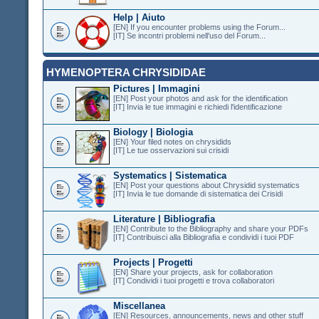
Help | Aiuto
[EN] If you encounter problems using the Forum...
[IT] Se incontri problemi nell'uso del Forum...
HYMENOPTERA CHRYSIDIDAE
Pictures | Immagini
[EN] Post your photos and ask for the identification
[IT] Invia le tue immagini e richiedi l'identificazione
Biology | Biologia
[EN] Your filed notes on chrysidids
[IT] Le tue osservazioni sui crisidi
Systematics | Sistematica
[EN] Post your questions about Chrysidid systematics
[IT] Invia le tue domande di sistematica dei Crisidi
Literature | Bibliografia
[EN] Contribute to the Bibliography and share your PDFs
[IT] Contribuisci alla Bibliografia e condividi i tuoi PDF
Projects | Progetti
[EN] Share your projects, ask for collaboration
[IT] Condividi i tuoi progetti e trova collaboratori
Miscellanea
[EN] Resources, announcements, news and other stuff