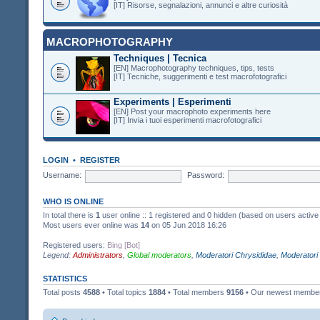
[IT] Risorse, segnalazioni, annunci e altre curiosità
MACROPHOTOGRAPHY
Techniques | Tecnica
[EN] Macrophotography techniques, tips, tests
[IT] Tecniche, suggerimenti e test macrofotografici
Experiments | Esperimenti
[EN] Post your macrophoto experiments here
[IT] Invia i tuoi esperimenti macrofotografici
LOGIN
•
REGISTER
Username:
Password:
WHO IS ONLINE
In total there is
1
user online :: 1 registered and 0 hidden (based on users active
Most users ever online was
14
on 05 Jun 2018 16:26
Registered users:
Bing [Bot]
Legend:
Administrators
,
Global moderators
,
Moderatori Chrysididae
,
Moderatori
STATISTICS
Total posts
4588
• Total topics
1884
• Total members
9156
• Our newest memb