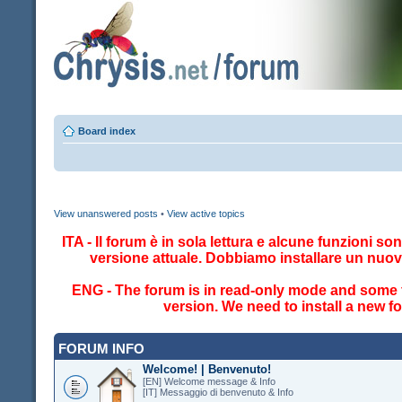
Board index
View unanswered posts
•
View active topics
ITA - Il forum è in sola lettura e alcune funzioni so
versione attuale. Dobbiamo installare un nuo
ENG - The forum is in read-only mode and some fe
version. We need to install a new 
FORUM INFO
Welcome! | Benvenuto!
[EN] Welcome message & Info
[IT] Messaggio di benvenuto & Info