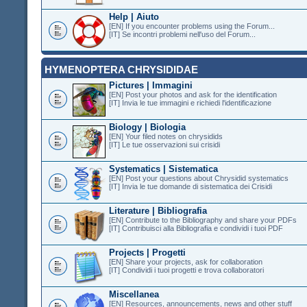
Help | Aiuto
[EN] If you encounter problems using the Forum...
[IT] Se incontri problemi nell'uso del Forum...
HYMENOPTERA CHRYSIDIDAE
Pictures | Immagini
[EN] Post your photos and ask for the identification
[IT] Invia le tue immagini e richiedi l'identificazione
Biology | Biologia
[EN] Your filed notes on chrysidids
[IT] Le tue osservazioni sui crisidi
Systematics | Sistematica
[EN] Post your questions about Chrysidid systematics
[IT] Invia le tue domande di sistematica dei Crisidi
Literature | Bibliografia
[EN] Contribute to the Bibliography and share your PDFs
[IT] Contribuisci alla Bibliografia e condividi i tuoi PDF
Projects | Progetti
[EN] Share your projects, ask for collaboration
[IT] Condividi i tuoi progetti e trova collaboratori
Miscellanea
[EN] Resources, announcements, news and other stuff