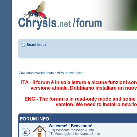
Board index
View unanswered posts
•
View active topics
ITA - Il forum è in sola lettura e alcune funzioni so
versione attuale. Dobbiamo installare un nuo
ENG - The forum is in read-only mode and some fe
version. We need to install a new 
FORUM INFO
Welcome! | Benvenuto!
[EN] Welcome message & Info
[IT] Messaggio di benvenuto & Info