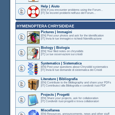
Help | Aiuto
[EN] If you encounter problems using the Forum...
[IT] Se incontri problemi nell'uso del Forum...
HYMENOPTERA CHRYSIDIDAE
Pictures | Immagini
[EN] Post your photos and ask for the identification
[IT] Invia le tue immagini e richiedi l'identificazione
Biology | Biologia
[EN] Your filed notes on chrysidids
[IT] Le tue osservazioni sui crisidi
Systematics | Sistematica
[EN] Post your questions about Chrysidid systematics
[IT] Invia le tue domande di sistematica dei Crisidi
Literature | Bibliografia
[EN] Contribute to the Bibliography and share your PDFs
[IT] Contribuisci alla Bibliografia e condividi i tuoi PDF
Projects | Progetti
[EN] Share your projects, ask for collaboration
[IT] Condividi i tuoi progetti e trova collaboratori
Miscellanea
[EN] Resources, announcements, news and other stuff