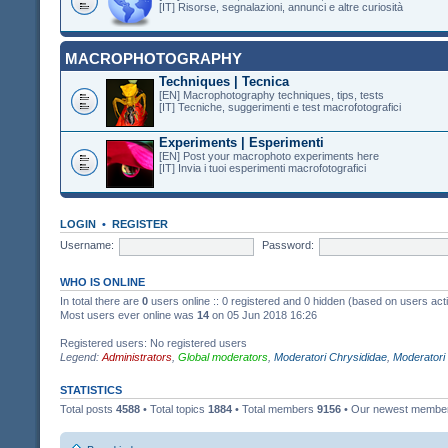
[IT] Risorse, segnalazioni, annunci e altre curiosità
MACROPHOTOGRAPHY
Techniques | Tecnica
[EN] Macrophotography techniques, tips, tests
[IT] Tecniche, suggerimenti e test macrofotografici
Experiments | Esperimenti
[EN] Post your macrophoto experiments here
[IT] Invia i tuoi esperimenti macrofotografici
LOGIN
•
REGISTER
Username:
Password:
WHO IS ONLINE
In total there are
0
users online :: 0 registered and 0 hidden (based on users act
Most users ever online was
14
on 05 Jun 2018 16:26
Registered users: No registered users
Legend:
Administrators
,
Global moderators
,
Moderatori Chrysididae
,
Moderatori
STATISTICS
Total posts
4588
• Total topics
1884
• Total members
9156
• Our newest memb