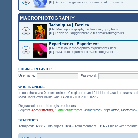
[IT] Risorse, segnalazioni, annunci e altre curiosità
MACROPHOTOGRAPHY
Techniques | Tecnica
[EN] Macrophotography techniques, tips, tests
[IT] Tecniche, suggerimenti e test macrofotografici
Experiments | Esperimenti
[EN] Post your macrophoto experiments here
[IT] Invia i tuoi esperimenti macrofotografici
LOGIN
•
REGISTER
Username:
Password:
WHO IS ONLINE
In total there are
0
users online :: 0 registered and 0 hidden (based on users act
Most users ever online was
14
on 05 Jun 2018 16:26
Registered users: No registered users
Legend:
Administrators
,
Global moderators
,
Moderatori Chrysididae
,
Moderatori
STATISTICS
Total posts
4588
• Total topics
1884
• Total members
9156
• Our newest memb