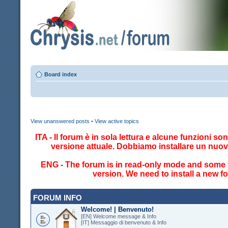
Board index
View unanswered posts
•
View active topics
ITA - Il forum è in sola lettura e alcune funzioni so
versione attuale. Dobbiamo installare un nuo
ENG - The forum is in read-only mode and some fe
version. We need to install a new 
FORUM INFO
Welcome! | Benvenuto!
[EN] Welcome message & Info
[IT] Messaggio di benvenuto & Info