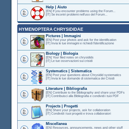
Help | Aiuto
[EN] If you encounter problems using the Forum...
[IT] Se incontri problemi nell'uso del Forum...
HYMENOPTERA CHRYSIDIDAE
Pictures | Immagini
[EN] Post your photos and ask for the identification
[IT] Invia le tue immagini e richiedi l'identificazione
Biology | Biologia
[EN] Your filed notes on chrysidids
[IT] Le tue osservazioni sui crisidi
Systematics | Sistematica
[EN] Post your questions about Chrysidid systematics
[IT] Invia le tue domande di sistematica dei Crisidi
Literature | Bibliografia
[EN] Contribute to the Bibliography and share your PDFs
[IT] Contribuisci alla Bibliografia e condividi i tuoi PDF
Projects | Progetti
[EN] Share your projects, ask for collaboration
[IT] Condividi i tuoi progetti e trova collaboratori
Miscellanea
[EN] Resources, announcements, news and other stuff