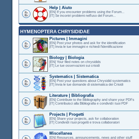
Help | Aiuto
[EN] If you encounter problems using the Forum...
[IT] Se incontri problemi nell'uso del Forum...
HYMENOPTERA CHRYSIDIDAE
Pictures | Immagini
[EN] Post your photos and ask for the identification
[IT] Invia le tue immagini e richiedi l'identificazione
Biology | Biologia
[EN] Your filed notes on chrysidids
[IT] Le tue osservazioni sui crisidi
Systematics | Sistematica
[EN] Post your questions about Chrysidid systematics
[IT] Invia le tue domande di sistematica dei Crisidi
Literature | Bibliografia
[EN] Contribute to the Bibliography and share your PDFs
[IT] Contribuisci alla Bibliografia e condividi i tuoi PDF
Projects | Progetti
[EN] Share your projects, ask for collaboration
[IT] Condividi i tuoi progetti e trova collaboratori
Miscellanea
[EN] Resources, announcements, news and other stuff