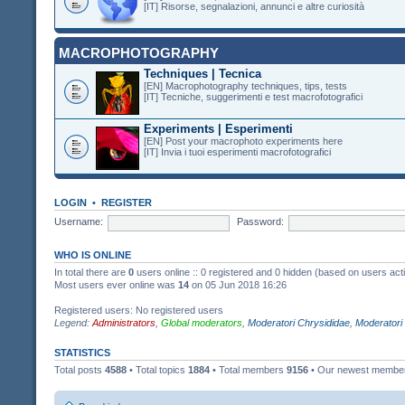
[IT] Risorse, segnalazioni, annunci e altre curiosità
MACROPHOTOGRAPHY
Techniques | Tecnica
[EN] Macrophotography techniques, tips, tests
[IT] Tecniche, suggerimenti e test macrofotografici
Experiments | Esperimenti
[EN] Post your macrophoto experiments here
[IT] Invia i tuoi esperimenti macrofotografici
LOGIN
•
REGISTER
Username:
Password:
WHO IS ONLINE
In total there are
0
users online :: 0 registered and 0 hidden (based on users act
Most users ever online was
14
on 05 Jun 2018 16:26
Registered users: No registered users
Legend:
Administrators
,
Global moderators
,
Moderatori Chrysididae
,
Moderatori
STATISTICS
Total posts
4588
• Total topics
1884
• Total members
9156
• Our newest memb