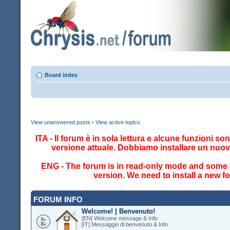
Board index
View unanswered posts
•
View active topics
ITA - Il forum è in sola lettura e alcune funzioni so
versione attuale. Dobbiamo installare un nuo
ENG - The forum is in read-only mode and some fe
version. We need to install a new 
FORUM INFO
Welcome! | Benvenuto!
[EN] Welcome message & Info
[IT] Messaggio di benvenuto & Info