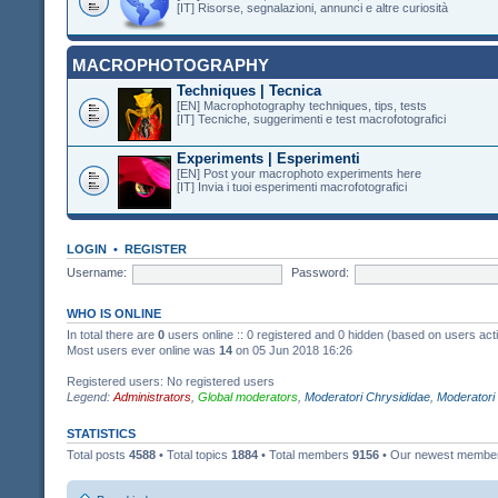
[IT] Risorse, segnalazioni, annunci e altre curiosità
MACROPHOTOGRAPHY
Techniques | Tecnica
[EN] Macrophotography techniques, tips, tests
[IT] Tecniche, suggerimenti e test macrofotografici
Experiments | Esperimenti
[EN] Post your macrophoto experiments here
[IT] Invia i tuoi esperimenti macrofotografici
LOGIN
•
REGISTER
Username:
Password:
WHO IS ONLINE
In total there are
0
users online :: 0 registered and 0 hidden (based on users act
Most users ever online was
14
on 05 Jun 2018 16:26
Registered users: No registered users
Legend:
Administrators
,
Global moderators
,
Moderatori Chrysididae
,
Moderatori
STATISTICS
Total posts
4588
• Total topics
1884
• Total members
9156
• Our newest memb