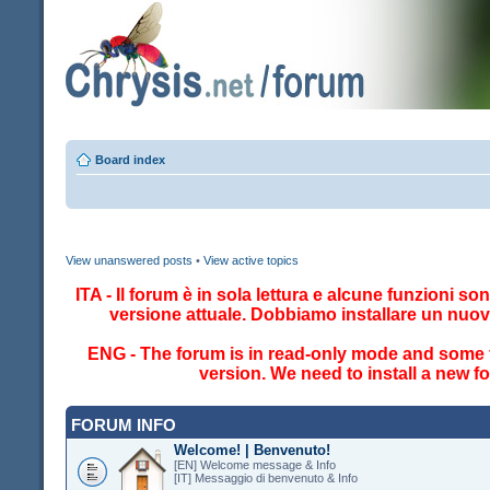
Board index
View unanswered posts
•
View active topics
ITA - Il forum è in sola lettura e alcune funzioni so
versione attuale. Dobbiamo installare un nuo
ENG - The forum is in read-only mode and some fe
version. We need to install a new 
FORUM INFO
Welcome! | Benvenuto!
[EN] Welcome message & Info
[IT] Messaggio di benvenuto & Info