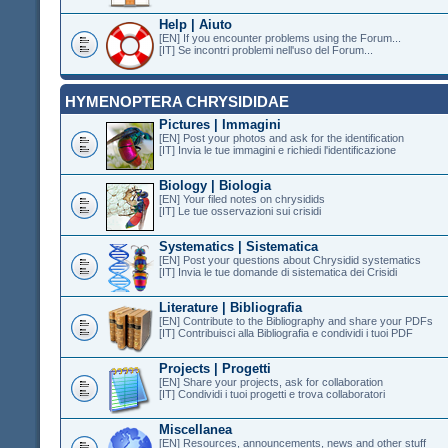
Help | Aiuto
[EN] If you encounter problems using the Forum...
[IT] Se incontri problemi nell'uso del Forum...
HYMENOPTERA CHRYSIDIDAE
Pictures | Immagini
[EN] Post your photos and ask for the identification
[IT] Invia le tue immagini e richiedi l'identificazione
Biology | Biologia
[EN] Your filed notes on chrysidids
[IT] Le tue osservazioni sui crisidi
Systematics | Sistematica
[EN] Post your questions about Chrysidid systematics
[IT] Invia le tue domande di sistematica dei Crisidi
Literature | Bibliografia
[EN] Contribute to the Bibliography and share your PDFs
[IT] Contribuisci alla Bibliografia e condividi i tuoi PDF
Projects | Progetti
[EN] Share your projects, ask for collaboration
[IT] Condividi i tuoi progetti e trova collaboratori
Miscellanea
[EN] Resources, announcements, news and other stuff