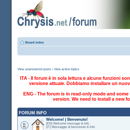
Board index
View unanswered posts
•
View active topics
ITA - Il forum è in sola lettura e alcune funzioni so
versione attuale. Dobbiamo installare un nuo
ENG - The forum is in read-only mode and some fe
version. We need to install a new 
FORUM INFO
Welcome! | Benvenuto!
[EN] Welcome message & Info
[IT] Messaggio di benvenuto & Info