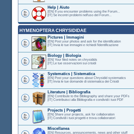
Help | Aiuto
[EN] If you encounter problems using the Forum...
[IT] Se incontri problemi nell'uso del Forum...
HYMENOPTERA CHRYSIDIDAE
Pictures | Immagini
[EN] Post your photos and ask for the identification
[IT] Invia le tue immagini e richiedi l'identificazione
Biology | Biologia
[EN] Your filed notes on chrysidids
[IT] Le tue osservazioni sui crisidi
Systematics | Sistematica
[EN] Post your questions about Chrysidid systematics
[IT] Invia le tue domande di sistematica dei Crisidi
Literature | Bibliografia
[EN] Contribute to the Bibliography and share your PDFs
[IT] Contribuisci alla Bibliografia e condividi i tuoi PDF
Projects | Progetti
[EN] Share your projects, ask for collaboration
[IT] Condividi i tuoi progetti e trova collaboratori
Miscellanea
[EN] Resources, announcements, news and other stuff