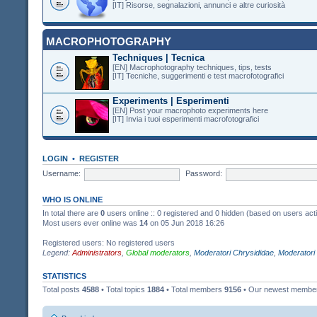
[IT] Risorse, segnalazioni, annunci e altre curiosità
MACROPHOTOGRAPHY
Techniques | Tecnica
[EN] Macrophotography techniques, tips, tests
[IT] Tecniche, suggerimenti e test macrofotografici
Experiments | Esperimenti
[EN] Post your macrophoto experiments here
[IT] Invia i tuoi esperimenti macrofotografici
LOGIN
•
REGISTER
Username:
Password:
WHO IS ONLINE
In total there are
0
users online :: 0 registered and 0 hidden (based on users act
Most users ever online was
14
on 05 Jun 2018 16:26
Registered users: No registered users
Legend:
Administrators
,
Global moderators
,
Moderatori Chrysididae
,
Moderatori
STATISTICS
Total posts
4588
• Total topics
1884
• Total members
9156
• Our newest memb