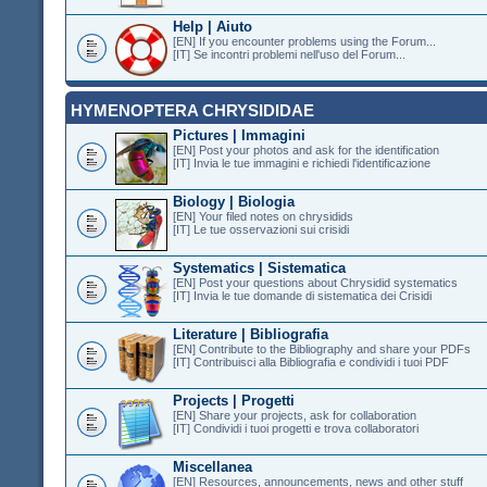
Help | Aiuto
[EN] If you encounter problems using the Forum...
[IT] Se incontri problemi nell'uso del Forum...
HYMENOPTERA CHRYSIDIDAE
Pictures | Immagini
[EN] Post your photos and ask for the identification
[IT] Invia le tue immagini e richiedi l'identificazione
Biology | Biologia
[EN] Your filed notes on chrysidids
[IT] Le tue osservazioni sui crisidi
Systematics | Sistematica
[EN] Post your questions about Chrysidid systematics
[IT] Invia le tue domande di sistematica dei Crisidi
Literature | Bibliografia
[EN] Contribute to the Bibliography and share your PDFs
[IT] Contribuisci alla Bibliografia e condividi i tuoi PDF
Projects | Progetti
[EN] Share your projects, ask for collaboration
[IT] Condividi i tuoi progetti e trova collaboratori
Miscellanea
[EN] Resources, announcements, news and other stuff