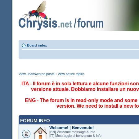
Board index
View unanswered posts
•
View active topics
ITA - Il forum è in sola lettura e alcune funzioni so
versione attuale. Dobbiamo installare un nuo
ENG - The forum is in read-only mode and some fe
version. We need to install a new 
FORUM INFO
Welcome! | Benvenuto!
[EN] Welcome message & Info
[IT] Messaggio di benvenuto & Info