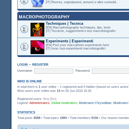
[IT] Risorse, segnalazioni, annunci e altre curiosità
MACROPHOTOGRAPHY
Techniques | Tecnica
[EN] Macrophotography techniques, tips, tests
[IT] Tecniche, suggerimenti e test macrofotografici
Experiments | Esperimenti
[EN] Post your macrophoto experiments here
[IT] Invia i tuoi esperimenti macrofotografici
LOGIN
•
REGISTER
Username:
Password:
WHO IS ONLINE
In total there is
1
user online :: 1 registered and 0 hidden (based on users active
Most users ever online was
14
on 05 Jun 2018 16:26
Registered users:
Bing [Bot]
Legend:
Administrators
,
Global moderators
,
Moderatori Chrysididae
,
Moderatori
STATISTICS
Total posts
4588
• Total topics
1884
• Total members
9156
• Our newest memb