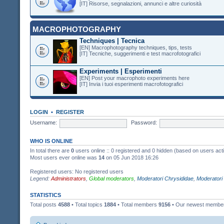
[IT] Risorse, segnalazioni, annunci e altre curiosità
MACROPHOTOGRAPHY
Techniques | Tecnica
[EN] Macrophotography techniques, tips, tests
[IT] Tecniche, suggerimenti e test macrofotografici
Experiments | Esperimenti
[EN] Post your macrophoto experiments here
[IT] Invia i tuoi esperimenti macrofotografici
LOGIN
•
REGISTER
Username:
Password:
WHO IS ONLINE
In total there are
0
users online :: 0 registered and 0 hidden (based on users act
Most users ever online was
14
on 05 Jun 2018 16:26
Registered users: No registered users
Legend:
Administrators
,
Global moderators
,
Moderatori Chrysididae
,
Moderatori
STATISTICS
Total posts
4588
• Total topics
1884
• Total members
9156
• Our newest memb