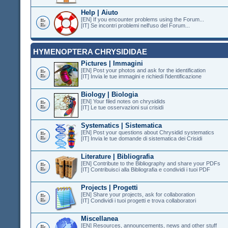
Help | Aiuto
[EN] If you encounter problems using the Forum...
[IT] Se incontri problemi nell'uso del Forum...
HYMENOPTERA CHRYSIDIDAE
Pictures | Immagini
[EN] Post your photos and ask for the identification
[IT] Invia le tue immagini e richiedi l'identificazione
Biology | Biologia
[EN] Your filed notes on chrysidids
[IT] Le tue osservazioni sui crisidi
Systematics | Sistematica
[EN] Post your questions about Chrysidid systematics
[IT] Invia le tue domande di sistematica dei Crisidi
Literature | Bibliografia
[EN] Contribute to the Bibliography and share your PDFs
[IT] Contribuisci alla Bibliografia e condividi i tuoi PDF
Projects | Progetti
[EN] Share your projects, ask for collaboration
[IT] Condividi i tuoi progetti e trova collaboratori
Miscellanea
[EN] Resources, announcements, news and other stuff