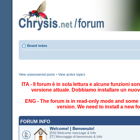
Board index
View unanswered posts
•
View active topics
ITA - Il forum è in sola lettura e alcune funzioni so
versione attuale. Dobbiamo installare un nuo
ENG - The forum is in read-only mode and some fe
version. We need to install a new 
FORUM INFO
Welcome! | Benvenuto!
[EN] Welcome message & Info
[IT] Messaggio di benvenuto & Info