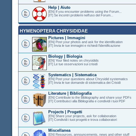
Help | Aiuto
[EN] If you encounter problems using the Forum...
[IT] Se incontri problemi nell'uso del Forum...
HYMENOPTERA CHRYSIDIDAE
Pictures | Immagini
[EN] Post your photos and ask for the identification
[IT] Invia le tue immagini e richiedi l'identificazione
Biology | Biologia
[EN] Your filed notes on chrysidids
[IT] Le tue osservazioni sui crisidi
Systematics | Sistematica
[EN] Post your questions about Chrysidid systematics
[IT] Invia le tue domande di sistematica dei Crisidi
Literature | Bibliografia
[EN] Contribute to the Bibliography and share your PDFs
[IT] Contribuisci alla Bibliografia e condividi i tuoi PDF
Projects | Progetti
[EN] Share your projects, ask for collaboration
[IT] Condividi i tuoi progetti e trova collaboratori
Miscellanea
[EN] Resources, announcements, news and other stuff