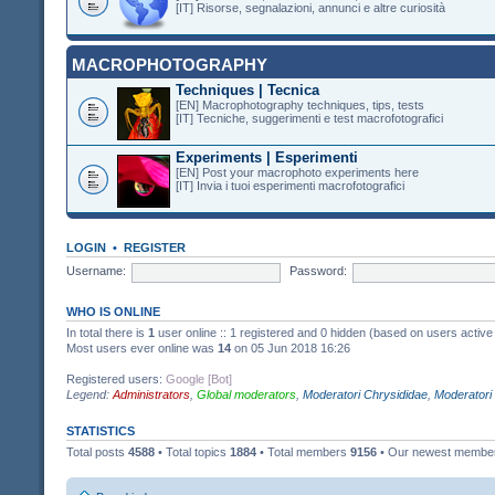
[IT] Risorse, segnalazioni, annunci e altre curiosità
MACROPHOTOGRAPHY
Techniques | Tecnica
[EN] Macrophotography techniques, tips, tests
[IT] Tecniche, suggerimenti e test macrofotografici
Experiments | Esperimenti
[EN] Post your macrophoto experiments here
[IT] Invia i tuoi esperimenti macrofotografici
LOGIN
•
REGISTER
Username:
Password:
WHO IS ONLINE
In total there is
1
user online :: 1 registered and 0 hidden (based on users active
Most users ever online was
14
on 05 Jun 2018 16:26
Registered users:
Google [Bot]
Legend:
Administrators
,
Global moderators
,
Moderatori Chrysididae
,
Moderatori
STATISTICS
Total posts
4588
• Total topics
1884
• Total members
9156
• Our newest memb