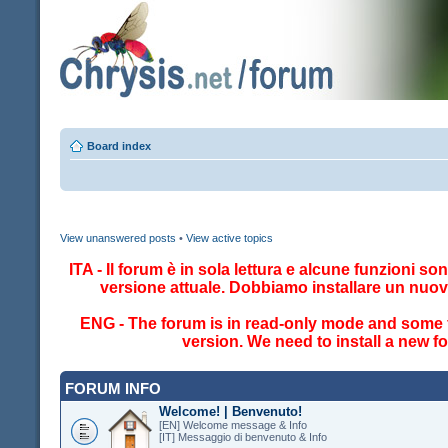
Board index
View unanswered posts
•
View active topics
ITA - Il forum è in sola lettura e alcune funzioni so
versione attuale. Dobbiamo installare un nuo
ENG - The forum is in read-only mode and some fe
version. We need to install a new 
FORUM INFO
Welcome! | Benvenuto!
[EN] Welcome message & Info
[IT] Messaggio di benvenuto & Info