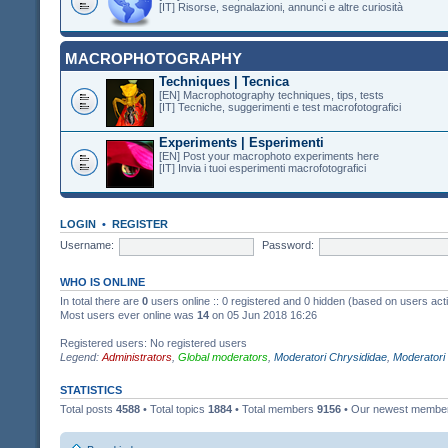
[IT] Risorse, segnalazioni, annunci e altre curiosità
MACROPHOTOGRAPHY
Techniques | Tecnica
[EN] Macrophotography techniques, tips, tests
[IT] Tecniche, suggerimenti e test macrofotografici
Experiments | Esperimenti
[EN] Post your macrophoto experiments here
[IT] Invia i tuoi esperimenti macrofotografici
LOGIN
•
REGISTER
Username:
Password:
WHO IS ONLINE
In total there are
0
users online :: 0 registered and 0 hidden (based on users act
Most users ever online was
14
on 05 Jun 2018 16:26
Registered users: No registered users
Legend:
Administrators
,
Global moderators
,
Moderatori Chrysididae
,
Moderatori
STATISTICS
Total posts
4588
• Total topics
1884
• Total members
9156
• Our newest memb