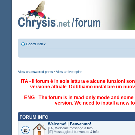
Board index
View unanswered posts
•
View active topics
ITA - Il forum è in sola lettura e alcune funzioni so
versione attuale. Dobbiamo installare un nuo
ENG - The forum is in read-only mode and some fe
version. We need to install a new 
FORUM INFO
Welcome! | Benvenuto!
[EN] Welcome message & Info
[IT] Messaggio di benvenuto & Info