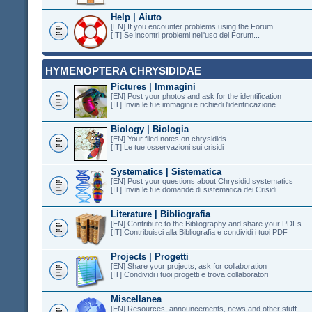
Help | Aiuto
[EN] If you encounter problems using the Forum...
[IT] Se incontri problemi nell'uso del Forum...
HYMENOPTERA CHRYSIDIDAE
Pictures | Immagini
[EN] Post your photos and ask for the identification
[IT] Invia le tue immagini e richiedi l'identificazione
Biology | Biologia
[EN] Your filed notes on chrysidids
[IT] Le tue osservazioni sui crisidi
Systematics | Sistematica
[EN] Post your questions about Chrysidid systematics
[IT] Invia le tue domande di sistematica dei Crisidi
Literature | Bibliografia
[EN] Contribute to the Bibliography and share your PDFs
[IT] Contribuisci alla Bibliografia e condividi i tuoi PDF
Projects | Progetti
[EN] Share your projects, ask for collaboration
[IT] Condividi i tuoi progetti e trova collaboratori
Miscellanea
[EN] Resources, announcements, news and other stuff