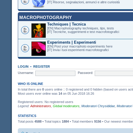
[IT] Risorse, segnalazioni, annunci e altre curiosità
MACROPHOTOGRAPHY
Techniques | Tecnica
[EN] Macrophotography techniques, tips, tests
[IT] Tecniche, suggerimenti e test macrofotografici
Experiments | Esperimenti
[EN] Post your macrophoto experiments here
[IT] Invia i tuoi esperimenti macrofotografici
LOGIN
•
REGISTER
Username:
Password:
WHO IS ONLINE
In total there are
0
users online :: 0 registered and 0 hidden (based on users act
Most users ever online was
14
on 05 Jun 2018 16:26
Registered users: No registered users
Legend:
Administrators
,
Global moderators
,
Moderatori Chrysididae
,
Moderatori
STATISTICS
Total posts
4588
• Total topics
1884
• Total members
9156
• Our newest memb