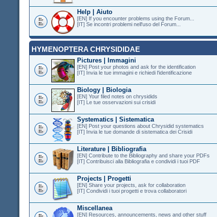
Help | Aiuto
[EN] If you encounter problems using the Forum...
[IT] Se incontri problemi nell'uso del Forum...
HYMENOPTERA CHRYSIDIDAE
Pictures | Immagini
[EN] Post your photos and ask for the identification
[IT] Invia le tue immagini e richiedi l'identificazione
Biology | Biologia
[EN] Your filed notes on chrysidids
[IT] Le tue osservazioni sui crisidi
Systematics | Sistematica
[EN] Post your questions about Chrysidid systematics
[IT] Invia le tue domande di sistematica dei Crisidi
Literature | Bibliografia
[EN] Contribute to the Bibliography and share your PDFs
[IT] Contribuisci alla Bibliografia e condividi i tuoi PDF
Projects | Progetti
[EN] Share your projects, ask for collaboration
[IT] Condividi i tuoi progetti e trova collaboratori
Miscellanea
[EN] Resources, announcements, news and other stuff