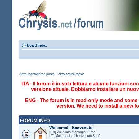
Board index
View unanswered posts
•
View active topics
ITA - Il forum è in sola lettura e alcune funzioni so
versione attuale. Dobbiamo installare un nuo
ENG - The forum is in read-only mode and some fe
version. We need to install a new 
FORUM INFO
Welcome! | Benvenuto!
[EN] Welcome message & Info
[IT] Messaggio di benvenuto & Info