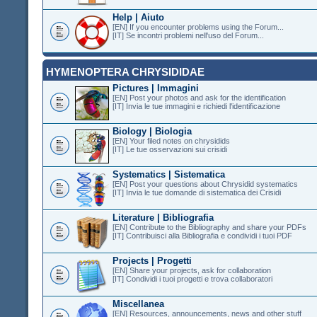
Help | Aiuto
[EN] If you encounter problems using the Forum...
[IT] Se incontri problemi nell'uso del Forum...
HYMENOPTERA CHRYSIDIDAE
Pictures | Immagini
[EN] Post your photos and ask for the identification
[IT] Invia le tue immagini e richiedi l'identificazione
Biology | Biologia
[EN] Your filed notes on chrysidids
[IT] Le tue osservazioni sui crisidi
Systematics | Sistematica
[EN] Post your questions about Chrysidid systematics
[IT] Invia le tue domande di sistematica dei Crisidi
Literature | Bibliografia
[EN] Contribute to the Bibliography and share your PDFs
[IT] Contribuisci alla Bibliografia e condividi i tuoi PDF
Projects | Progetti
[EN] Share your projects, ask for collaboration
[IT] Condividi i tuoi progetti e trova collaboratori
Miscellanea
[EN] Resources, announcements, news and other stuff