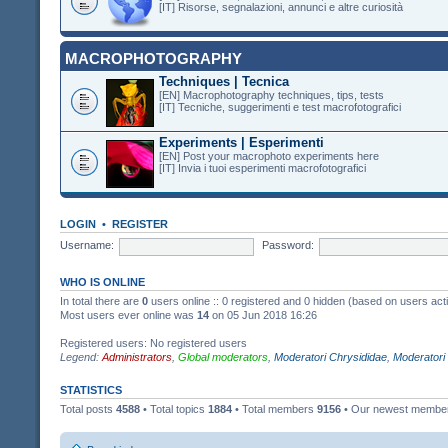
[IT] Risorse, segnalazioni, annunci e altre curiosità
MACROPHOTOGRAPHY
Techniques | Tecnica
[EN] Macrophotography techniques, tips, tests
[IT] Tecniche, suggerimenti e test macrofotografici
Experiments | Esperimenti
[EN] Post your macrophoto experiments here
[IT] Invia i tuoi esperimenti macrofotografici
LOGIN
•
REGISTER
Username:
Password:
WHO IS ONLINE
In total there are
0
users online :: 0 registered and 0 hidden (based on users act
Most users ever online was
14
on 05 Jun 2018 16:26
Registered users: No registered users
Legend:
Administrators
,
Global moderators
,
Moderatori Chrysididae
,
Moderatori
STATISTICS
Total posts
4588
• Total topics
1884
• Total members
9156
• Our newest memb