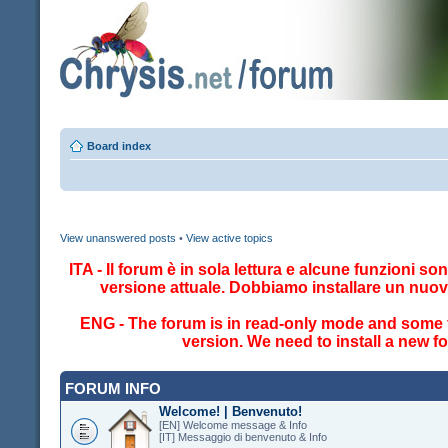
Board index
View unanswered posts
•
View active topics
ITA - Il forum è in sola lettura e alcune funzioni so
versione attuale. Dobbiamo installare un nuo
ENG - The forum is in read-only mode and some fe
version. We need to install a new 
FORUM INFO
Welcome! | Benvenuto!
[EN] Welcome message & Info
[IT] Messaggio di benvenuto & Info