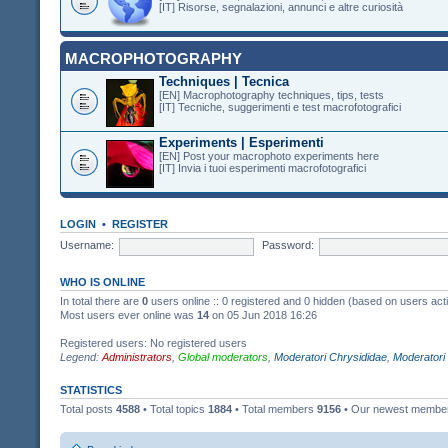
[IT] Risorse, segnalazioni, annunci e altre curiosità
MACROPHOTOGRAPHY
Techniques | Tecnica
[EN] Macrophotography techniques, tips, tests
[IT] Tecniche, suggerimenti e test macrofotografici
Experiments | Esperimenti
[EN] Post your macrophoto experiments here
[IT] Invia i tuoi esperimenti macrofotografici
LOGIN
•
REGISTER
Username:
Password:
WHO IS ONLINE
In total there are
0
users online :: 0 registered and 0 hidden (based on users act
Most users ever online was
14
on 05 Jun 2018 16:26
Registered users: No registered users
Legend:
Administrators
,
Global moderators
,
Moderatori Chrysididae
,
Moderatori
STATISTICS
Total posts
4588
• Total topics
1884
• Total members
9156
• Our newest memb