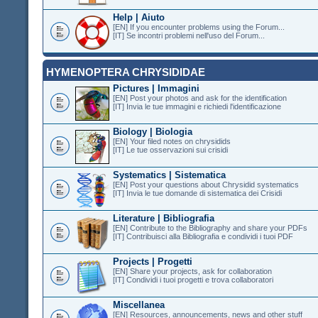
Help | Aiuto
[EN] If you encounter problems using the Forum...
[IT] Se incontri problemi nell'uso del Forum...
HYMENOPTERA CHRYSIDIDAE
Pictures | Immagini
[EN] Post your photos and ask for the identification
[IT] Invia le tue immagini e richiedi l'identificazione
Biology | Biologia
[EN] Your filed notes on chrysidids
[IT] Le tue osservazioni sui crisidi
Systematics | Sistematica
[EN] Post your questions about Chrysidid systematics
[IT] Invia le tue domande di sistematica dei Crisidi
Literature | Bibliografia
[EN] Contribute to the Bibliography and share your PDFs
[IT] Contribuisci alla Bibliografia e condividi i tuoi PDF
Projects | Progetti
[EN] Share your projects, ask for collaboration
[IT] Condividi i tuoi progetti e trova collaboratori
Miscellanea
[EN] Resources, announcements, news and other stuff