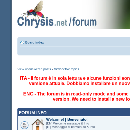
Board index
View unanswered posts
•
View active topics
ITA - Il forum è in sola lettura e alcune funzioni so
versione attuale. Dobbiamo installare un nuo
ENG - The forum is in read-only mode and some fe
version. We need to install a new 
FORUM INFO
Welcome! | Benvenuto!
[EN] Welcome message & Info
[IT] Messaggio di benvenuto & Info