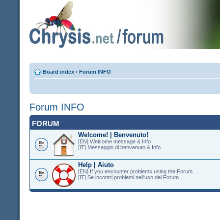
Board index
‹
Forum INFO
Forum INFO
FORUM
Welcome! | Benvenuto!
[EN] Welcome message & Info
[IT] Messaggio di benvenuto & Info
Help | Aiuto
[EN] If you encounter problems using the Forum...
[IT] Se incontri problemi nell'uso del Forum...