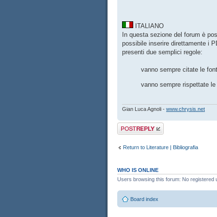
ITALIANO
In questa sezione del forum è possi
possibile inserire direttamente i 
presenti due semplici regole:
vanno sempre citate le font
vanno sempre rispettate le 
Gian Luca Agnoli -
www.chrysis.net
Post a reply
Return to Literature | Bibliografia
WHO IS ONLINE
Users browsing this forum: No registered 
Board index