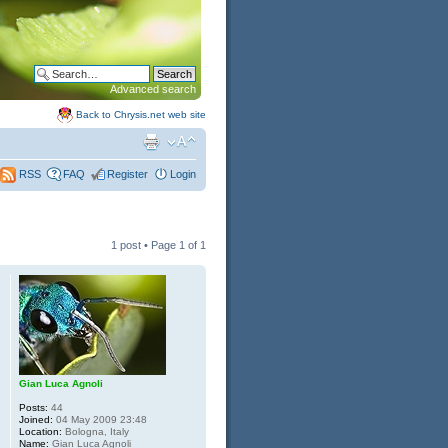
Advanced search
Back to Chrysis.net web site
FAQ
Register
Login
RSS
1 post • Page
1
of
1
Gian Luca Agnoli
Posts:
44
Joined:
04 May 2009 23:48
Location:
Bologna, Italy
Name:
Gian Luca Agnoli