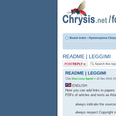
Board index
‹
Hymenoptera Chrys
README | LEGGIMI
Post a reply
README | LEGGIMI
by
Gian Luca Agnoli
» 22 Dec 2010 15
ENGLISH
Here you can add links to papers a
PDFs of articles and texts as Att
always indicate the source
always respect Copyright r