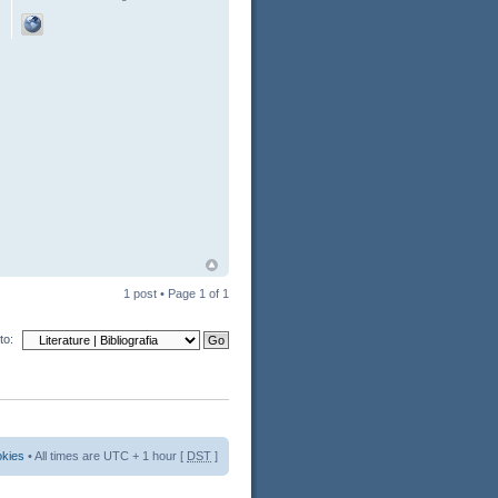
1 post • Page
1
of
1
to:
okies
• All times are UTC + 1 hour [
DST
]