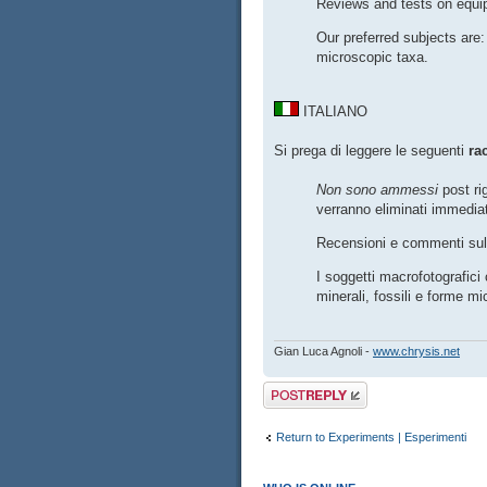
Reviews and tests on equi
Our preferred subjects are:
microscopic taxa.
ITALIANO
Si prega di leggere le seguenti
ra
Non sono ammessi
post rig
verranno eliminati immedia
Recensioni e commenti sull
I soggetti macrofotografici
minerali, fossili e forme m
Gian Luca Agnoli -
www.chrysis.net
Post a reply
Return to Experiments | Esperimenti