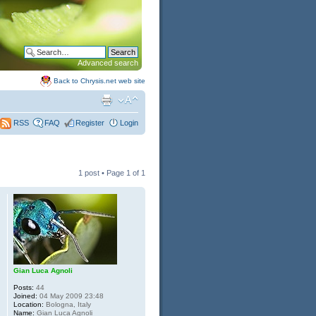
Advanced search
Back to Chrysis.net web site
FAQ
Register
Login
RSS
1 post • Page
1
of
1
Gian Luca Agnoli
Posts:
44
Joined:
04 May 2009 23:48
Location:
Bologna, Italy
Name:
Gian Luca Agnoli