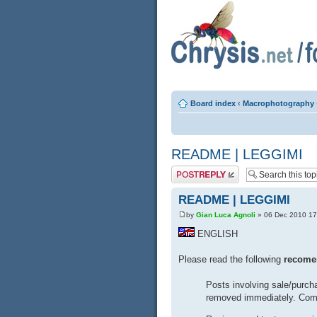
Board index
‹
Macrophotography
README | LEGGIMI
Post a reply
README | LEGGIMI
by
Gian Luca Agnoli
» 06 Dec 2010 17
ENGLISH
Please read the following
recome
Posts involving sale/purc
removed immediately. Comm