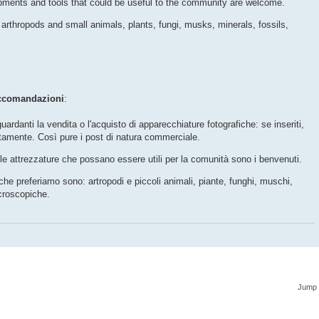
pments and tools that could be useful to the community are welcome.
 arthropods and small animals, plants, fungi, musks, minerals, fossils,
ccomandazioni
:
uardanti la vendita o l'acquisto di apparecchiature fotografiche: se inseriti,
tamente. Così pure i post di natura commerciale.
e attrezzature che possano essere utili per la comunità sono i benvenuti.
 che preferiamo sono: artropodi e piccoli animali, piante, funghi, muschi,
icroscopiche.
Jump 