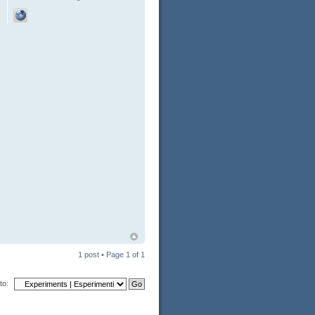
1 post • Page
1
of
1
to: