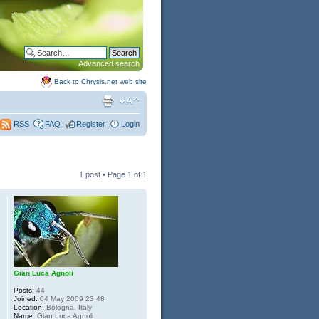
Advanced search
Back to Chrysis.net web site
FAQ
Register
Login
RSS
1 post • Page
1
of
1
Gian Luca Agnoli
Posts:
44
Joined:
04 May 2009 23:48
Location:
Bologna, Italy
Name:
Gian Luca Agnoli