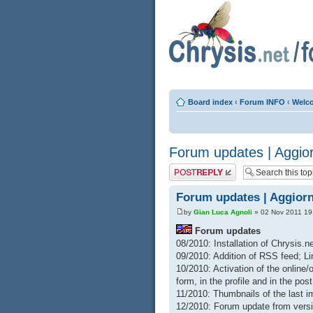
Board index
‹
Forum INFO
‹
Welco
Forum updates | Aggio
Post a reply
Forum updates | Aggior
by
Gian Luca Agnoli
» 02 Nov 2011 19
Forum updates
08/2010: Installation of Chrysis.n
09/2010: Addition of RSS feed; L
10/2010: Activation of the online/
form, in the profile and in the pos
11/2010: Thumbnails of the last 
12/2010: Forum update from versio