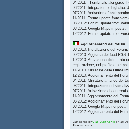
04/2011: Thumbnails alongside the 
06/2011: Integration of Highslide
07/2011: Activation of antispamb
11/2011: Forum update from versio
03/2012: Forum update from versio
03/2012: Google Maps in posts.
12/2012: Forum update from versio
Aggiornamenti del forum
08/2010: Installazione del Forum; 
09/2010: Aggiunta del feed RSS; Li
10/2010: Attivazione dello stato o
registrazione, nel profilo e nel po
11/2010: Miniature delle ultime i
12/2010: Aggiornamento del Forum 
04/2011: Miniature a fianco dei to
06/2011: Integrazione del visualiz
07/2011: Attivazione di contromis
11/2011: Aggiornamento del Forum 
03/2012: Aggiornamento del Forum 
03/2012: Google Maps nei post.
12/2012: Aggiornamento del Forum 
Last edited by
Gian Luca Agnoli
on 16 Dec 
Reason:
update