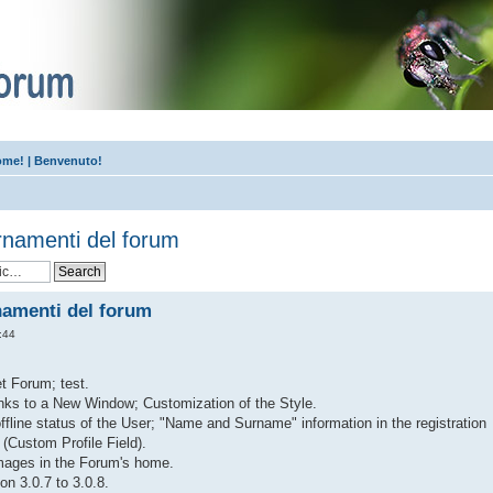
me! | Benvenuto!
rnamenti del forum
namenti del forum
:44
et Forum; test.
inks to a New Window; Customization of the Style.
offline status of the User; "Name and Surname" information in the registration
t (Custom Profile Field).
images in the Forum's home.
n 3.0.7 to 3.0.8.