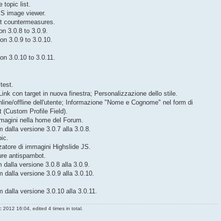
topic list.
 JS image viewer.
ot countermeasures.
n 3.0.8 to 3.0.9.
n 3.0.9 to 3.0.10.
n 3.0.10 to 3.0.11.
test.
nk con target in nuova finestra; Personalizzazione dello stile.
nline/offline dell'utente; Informazione "Nome e Cognome" nel form di
st (Custom Profile Field).
mmagini nella home del Forum.
dalla versione 3.0.7 alla 3.0.8.
pic.
zatore di immagini Highslide JS.
ure antispambot.
dalla versione 3.0.8 alla 3.0.9.
dalla versione 3.0.9 alla 3.0.10.
dalla versione 3.0.10 alla 3.0.11.
2012 16:04, edited 4 times in total.