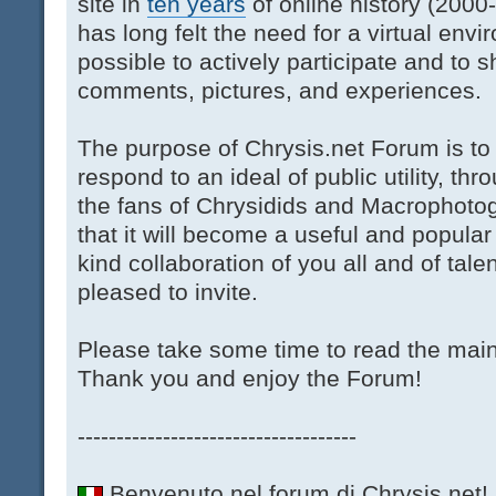
site in
ten years
of online history (200
has long felt the need for a virtual env
possible to actively participate and to s
comments, pictures, and experiences.
The purpose of Chrysis.net Forum is t
respond to an ideal of public utility, thr
the fans of Chrysidids and Macrophoto
that it will become a useful and popular
kind collaboration of you all and of tale
pleased to invite.
Please take some time to read the main
Thank you and enjoy the Forum!
------------------------------------
Benvenuto nel forum di Chrysis.net!