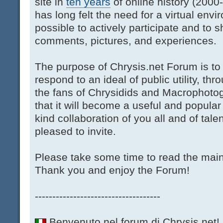
site in
ten years
of online history (200
has long felt the need for a virtual env
possible to actively participate and to s
comments, pictures, and experiences.
The purpose of Chrysis.net Forum is t
respond to an ideal of public utility, thr
the fans of Chrysidids and Macrophoto
that it will become a useful and popular
kind collaboration of you all and of tale
pleased to invite.
Please take some time to read the main
Thank you and enjoy the Forum!
------------------------------------
Benvenuto nel forum di Chrysis.net!