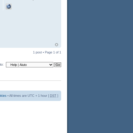
1 post • Page
1
of
1
to:
okies
• All times are UTC + 1 hour [
DST
]