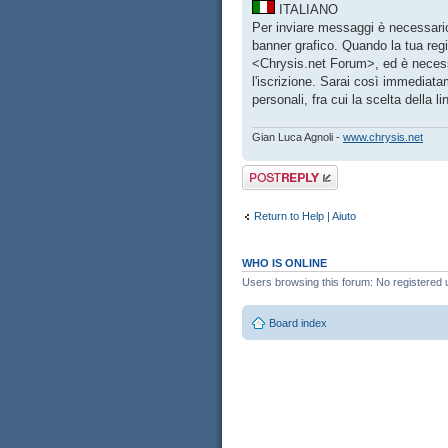
ITALIANO
Per inviare messaggi è necessar
banner grafico. Quando la tua reg
<Chrysis.net Forum>, ed è necessa
l'iscrizione. Sarai così immediata
personali, fra cui la scelta della li
Gian Luca Agnoli -
www.chrysis.net
Post a reply
Return to Help | Aiuto
WHO IS ONLINE
Users browsing this forum: No registered 
Board index