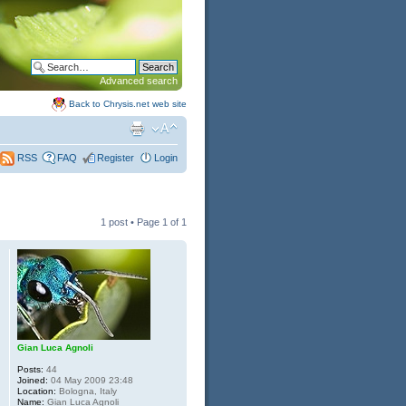
Advanced search
Back to Chrysis.net web site
FAQ
Register
Login
RSS
1 post • Page
1
of
1
Gian Luca Agnoli
Posts:
44
Joined:
04 May 2009 23:48
Location:
Bologna, Italy
Name:
Gian Luca Agnoli