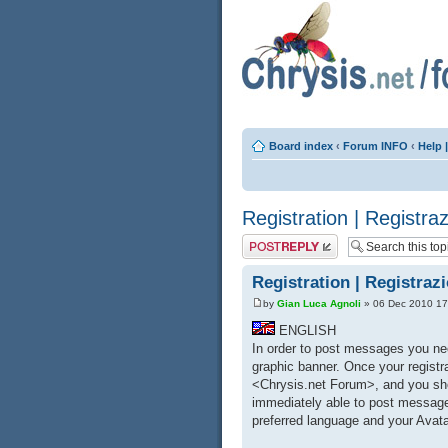
Board index
‹
Forum INFO
‹
Help 
Registration | Registra
Post a reply
Registration | Registraz
by
Gian Luca Agnoli
» 06 Dec 2010 17
ENGLISH
In order to post messages you need
graphic banner. Once your registr
<Chrysis.net Forum>, and you shoul
immediately able to post messages
preferred language and your Avata