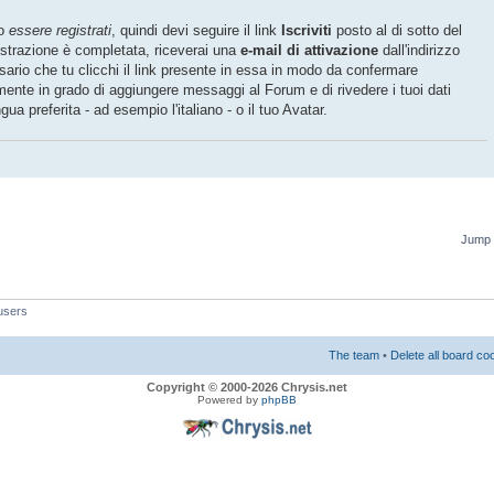
io
essere registrati
, quindi devi seguire il link
Iscriviti
posto al di sotto del
istrazione è completata, riceverai una
e-mail di attivazione
dall'indirizzo
rio che tu clicchi il link presente in essa in modo da confermare
mente in grado di aggiungere messaggi al Forum e di rivedere i tuoi dati
ngua preferita - ad esempio l'italiano - o il tuo Avatar.
Jump 
users
The team
•
Delete all board co
Copyright © 2000-2026 Chrysis.net
Powered by
phpBB