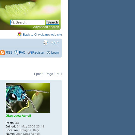
Advanced search
Back to Chrysis.net web site
FAQ
Register
Login
RSS
1 post • Page
1
of
1
Gian Luca Agnoli
Posts:
44
Joined:
04 May 2009 23:48
Location:
Bologna, Italy
Name:
Gian Luca Agnoli