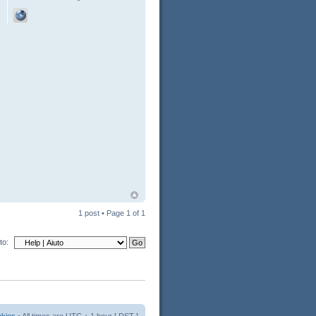
1 post • Page
1
of
1
to: