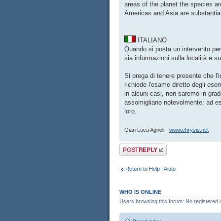
areas of the planet the species ar
Americas and Asia are substantiall
ITALIANO
Quando si posta un intervento per 
sia informazioni sulla località e s
Si prega di tenere presente che l
richiede l'esame diretto degli esem
in alcuni casi, non saremo in grado
assomigliano notevolmente: ad esem
loro.
Gian Luca Agnoli -
www.chrysis.net
Post a reply
Return to Help | Aiuto
WHO IS ONLINE
Users browsing this forum: No registered 