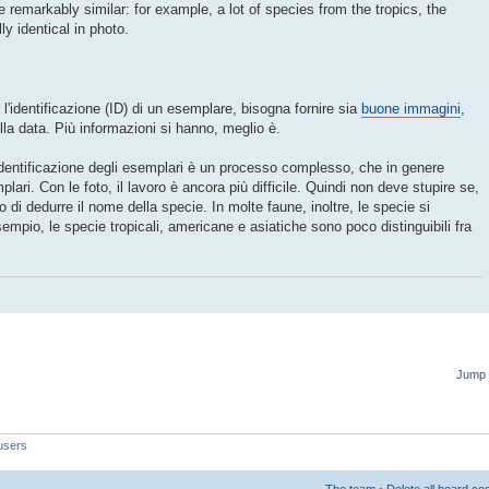
e remarkably similar: for example, a lot of species from the tropics, the
y identical in photo.
l'identificazione (ID) di un esemplare, bisogna fornire sia
buone immagini
,
ulla data. Più informazioni si hanno, meglio è.
'identificazione degli esemplari è un processo complesso, che in genere
plari. Con le foto, il lavoro è ancora più difficile. Quindi non deve stupire se,
 di dedurre il nome della specie. In molte faune, inoltre, le specie si
pio, le specie tropicali, americane e asiatiche sono poco distinguibili fra
Jump 
users