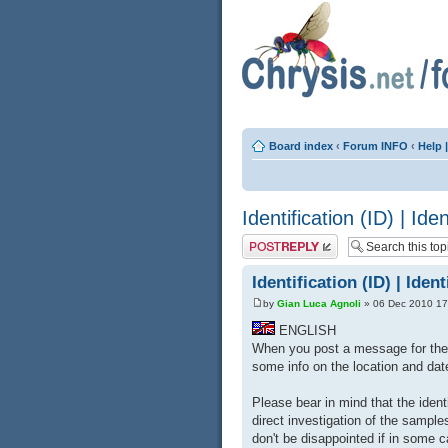
Board index
‹
Forum INFO
‹
Help 
Identification (ID) | Ide
Post a reply
Identification (ID) | Iden
by
Gian Luca Agnoli
» 06 Dec 2010 17
ENGLISH
When you post a message for the 
some info on the location and dat
Please bear in mind that the identi
direct investigation of the sampl
don't be disappointed if in some 