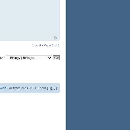
1 post • Page
1
of
1
to:
okies
• All times are UTC + 1 hour [
DST
]