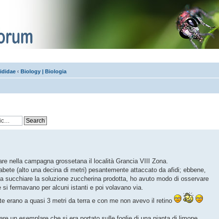
ididae
‹
Biology | Biologia
olare nella campagna grossetana il località Grancia VIII Zona.
 abete (alto una decina di metri) pesantemente attaccato da afidi; ebbene,
 a succhiare la soluzione zuccherina prodotta, ho avuto modo di osservare
 si fermavano per alcuni istanti e poi volavano via.
ete erano a quasi 3 metri da terra e con me non avevo il retino
re un esemplare che si era portato sulle foglie di una pianta di limone