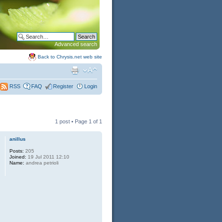
Advanced search
Back to Chrysis.net web site
FAQ
Register
Login
RSS
1 post • Page
1
of
1
anillus
Posts:
205
Joined:
19 Jul 2011 12:10
Name:
andrea petrioli