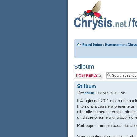
Board index
‹
Hymenoptera Chrys
Stilbum
Post a reply
Stilbum
by
anillus
» 08 Aug 2011 21:05
Il 4 luglio del 2011 ero in un cas
Intorno alla casa era presente un
oltre alle numerose vespe intente
un discreto numero di
Stilbum
che
Purtroppo i rami più bassi dell'ab
Sono ugualmente riuscito a cattura