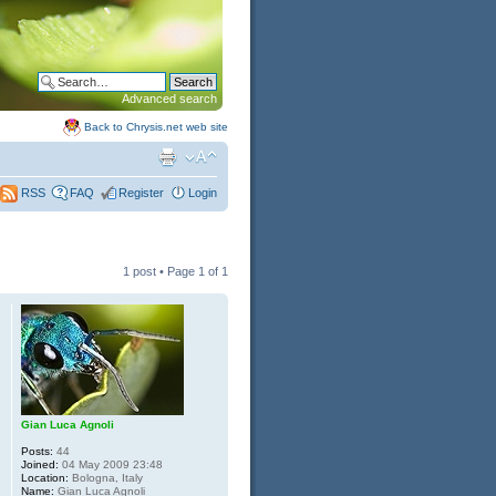
Advanced search
Back to Chrysis.net web site
FAQ
Register
Login
RSS
1 post • Page
1
of
1
Gian Luca Agnoli
Posts:
44
Joined:
04 May 2009 23:48
Location:
Bologna, Italy
Name:
Gian Luca Agnoli