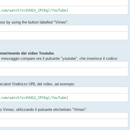
.com/watch?v=5VUG3_IPCKg[/YouTube]
os by using the button labelled "Vimeo":
'inserimento dei video Youtube
.
 messaggio compare ora il pulsante "youtube", che inserisce il codice:
arcatori l'indirizzo URL del video, ad esempio:
.com/watch?v=5VUG3_IPCKg[/YouTube]
o Vimeo, utilizzando il pulsante etichettato "Vimeo":