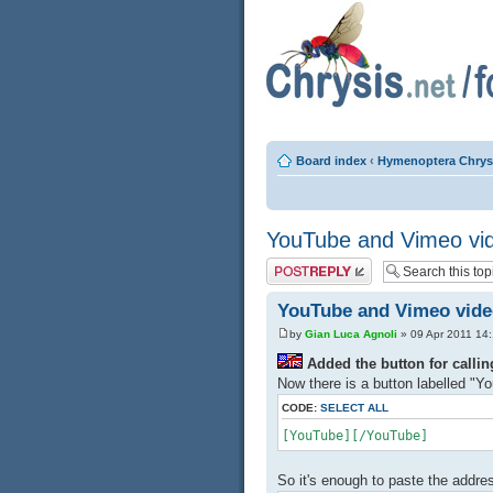
Board index
‹
Hymenoptera Chrys
YouTube and Vimeo vid
Post a reply
YouTube and Vimeo vide
by
Gian Luca Agnoli
» 09 Apr 2011 14
Added the button for calli
Now there is a button labelled "Yo
CODE:
SELECT ALL
[YouTube][/YouTube]
So it's enough to paste the addre